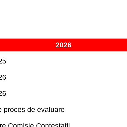
2026
25
26
26
e proces de evaluare
e Comisie Contestații